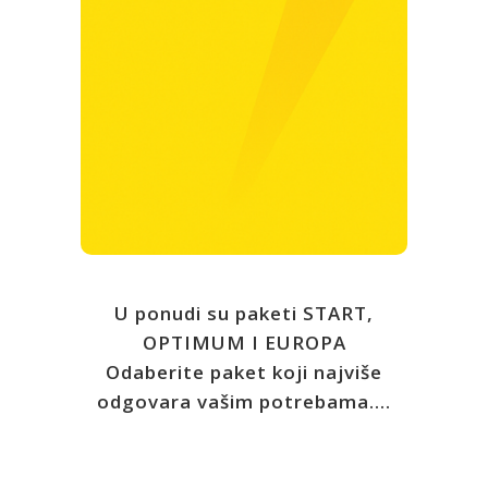
slučaju smrti u iznosu od 1.400,00 € ili u
slučaju trajnog tjelesnog oštećenja do
maksimalnog iznosa od 2.800,00 € ,
proporcionalno stupnju tjelesnog
oštećenja, a kao posljedica prometne
nesreće.
Opširnije
U ponudi su paketi START,
OPTIMUM I EUROPA
Odaberite paket koji najviše
odgovara vašim potrebama….