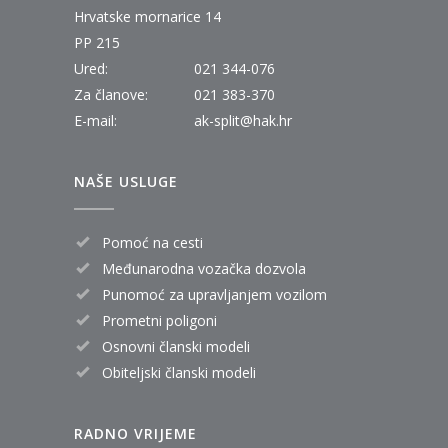
Hrvatske mornarice 14
PP 215
Ured:
021 344-076
Za članove:
021 383-370
E-mail:
ak-split@hak.hr
NAŠE USLUGE
Pomoć na cesti
Međunarodna vozačka dozvola
Punomoć za upravljanjem vozilom
Prometni poligoni
Osnovni članski modeli
Obiteljski članski modeli
RADNO VRIJEME