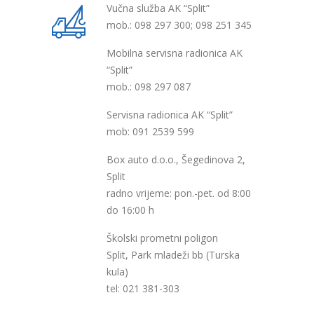
Vučna služba AK “Split”
mob.: 098 297 300; 098 251 345
Mobilna servisna radionica AK
“Split”
mob.: 098 297 087
Servisna radionica AK “Split”
mob: 091 2539 599
Box auto d.o.o., Šegedinova 2,
Split
radno vrijeme: pon.-pet. od 8:00
do 16:00 h
Školski prometni poligon
Split, Park mladeži bb (Turska
kula)
tel: 021 381-303