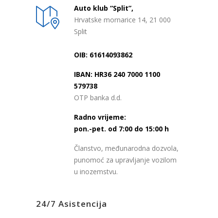
Auto klub “Split”,
Hrvatske mornarice 14, 21 000
Split
OIB: 61614093862
IBAN: HR36 240 7000 1100
579738
OTP banka d.d.
Radno vrijeme:
pon.-pet. od 7:00 do 15:00 h
Članstvo, međunarodna dozvola,
punomoć za upravljanje vozilom
u inozemstvu.
24/7 Asistencija