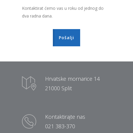
Kontaktirat ćemo vas u roku od jednog do
dva radna dana.
Pošalji
Hrvatske mornarice 14
21000 Split
Kontaktirajte nas
021 383-370