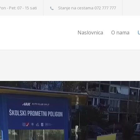
on - Pet: 07 - 15 sati
Stanje na cestama 072 777 777
Naslovnica
O nama