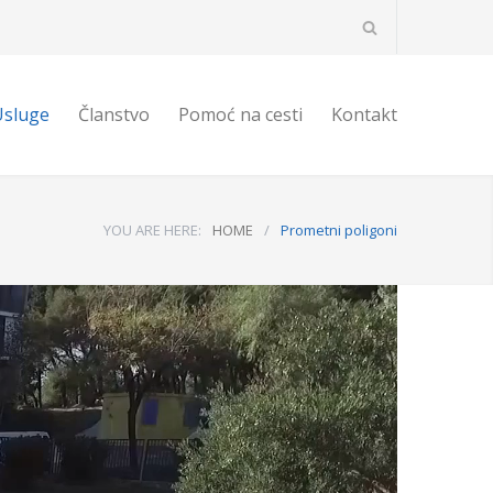
Usluge
Članstvo
Pomoć na cesti
Kontakt
YOU ARE HERE:
HOME
/
Prometni poligoni