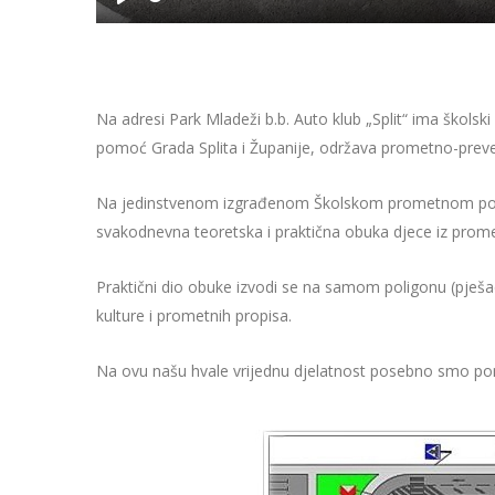
Na adresi Park Mladeži b.b. Auto klub „Split“ ima školsk
pomoć Grada Splita i Županije, održava prometno-preventi
Na jedinstvenom izgrađenom Školskom prometnom poligon
svakodnevna teoretska i praktična obuka djece iz promet
Praktični dio obuke izvodi se na samom poligonu (pješac
kulture i prometnih propisa.
Na ovu našu hvale vrijednu djelatnost posebno smo pono