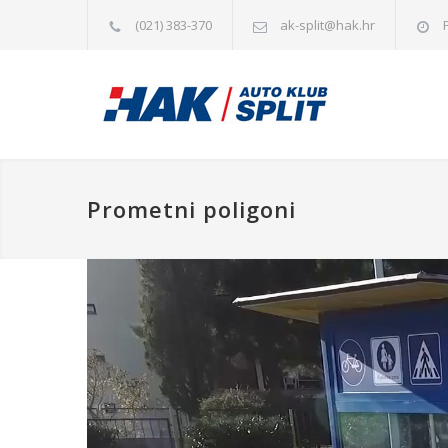
(021) 383-370
ak-split@hak.hr
P
Prometni poligoni