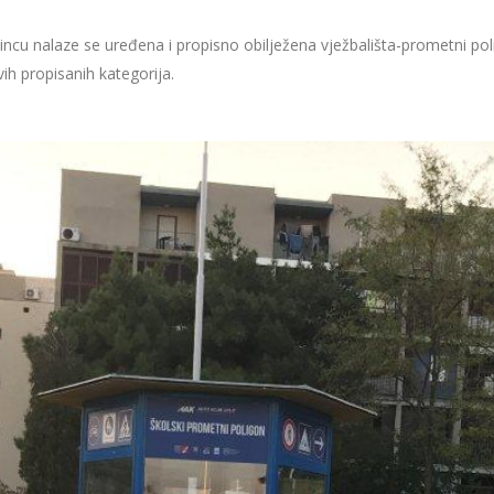
rincu nalaze se uređena i propisno obilježena vježbališta-prometni pol
ih propisanih kategorija.