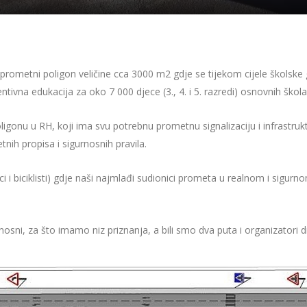
i prometni poligon veličine cca 3000 m2 gdje se tijekom cijele školske
vna edukacija za oko 7 000 djece (3., 4. i 5. razredi) osnovnih škola
u u RH, koji ima svu potrebnu prometnu signalizaciju i infrastrukt
nih propisa i sigurnosnih pravila.
i i biciklisti) gdje naši najmlađi sudionici prometa u realnom i sigu
sni, za što imamo niz priznanja, a bili smo dva puta i organizatori 